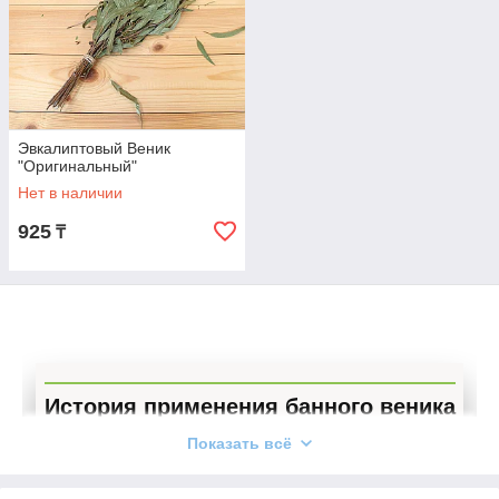
Эвкалиптовый Веник
"Оригинальный"
Нет в наличии
925
₸
История применения банного веника
Показать всё
Традиция париться веником возникла
примерно в 11 веке у славян.