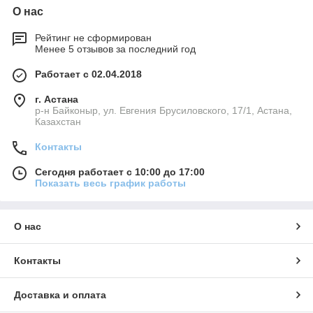
Веник использовался в качестве мочалки,
О нас
массажера и нагнетателя пара в парилке. А
Рейтинг не сформирован
также им изгоняли злых духов. Для парения
Менее 5 отзывов за последний год
использовали молодые ветви березы, липы,
Работает с 02.04.2018
дуба и хвойных деревьев. Часто в веник
г. Астана
добавляли побеги шалфея, мяты, полыни.
р-н Байконыр, ул. Евгения Брусиловского, 17/1, Астана,
Свежеизготовленные веники использовали без
Казахстан
термообработки, а высушенные следовало
Контакты
запарить перед применением.
Сегодня работает с 10:00 до 17:00
Показать весь график работы
Выбрать веник
О нас
Контакты
Доставка и оплата
«TAKADA GROUP» реализует банные