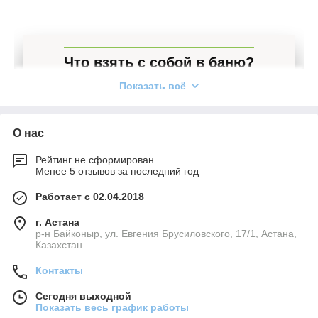
Что взять с собой в баню?
Показать всё
У опытных парильщиков всегда есть готовый
список того, с чем положено ходить в баню или
О нас
сауну. Конечно же, в первую очередь это веник,
эфирные масла, скрабы, очищающие средства.
Рейтинг не сформирован
Менее 5 отзывов за последний год
Не стоит забывать про большое полотенце,
простыню, банную шапку и рукавицы. Не
Работает с 02.04.2018
последнее место в этом списке занимает
г. Астана
специальный банный коврик.
р-н Байконыр, ул. Евгения Брусиловского, 17/1, Астана,
Казахстан
Каталог
Контакты
Сегодня выходной
Показать весь график работы