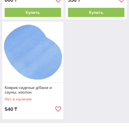
660
350
₸
₸
Купить
Купить
Коврик-сиденье д/бани и
сауны, изолон
Нет в наличии
540
₸