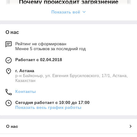
Почему происходит загрязнение
дымохода
Показать всё
Горение - это физико-химический процесс
окисления горючих веществ. В результате
О нас
процесса образуется тепло. Часть топливного
Рейтинг не сформирован
Менее 5 отзывов за последний год
материала преобразуется в газ, создающий тягу,
остальная часть оседает на стенках трубы в виде
Работает с 02.04.2018
сажи.
г. Астана
р-н Байконыр, ул. Евгения Брусиловского, 17/1, Астана,
Причиной быстрого забивания дымохода
Казахстан
сажей может быть как неправильное строение
Контакты
печи, так и неправильная эксплуатация – это
применение смолистых или плохо высушенных
Сегодня работает с 10:00 до 17:00
Показать весь график работы
дров. И смола, и конденсат способствуют
налипанию сажи на стены дымохода.
Последствием забивания сажей становится
О нас
плохая тяга в печи, большая вероятность