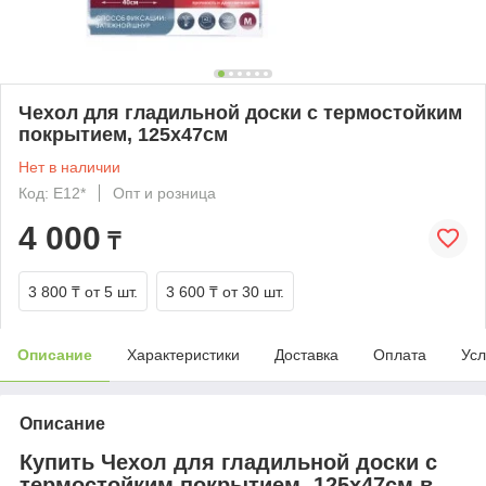
Чехол для гладильной доски с термостойким
покрытием, 125х47см
Нет в наличии
Код: Е12*
Опт и розница
4 000
₸
3 800 ₸
от 5 шт.
3 600 ₸
от 30 шт.
Описание
Характеристики
Доставка
Оплата
Усл
Описание
Купить Чехол для гладильной доски с
термостойким покрытием, 125х47см в