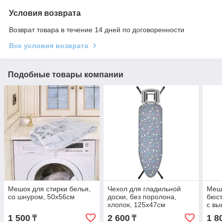
Условия возврата
Возврат товара в течение 14 дней по договоренности
Все условия возврата
Подобные товары компании
Мешок для стирки белья,
Чехол для гладильной
Мешо
со шнуром, 50х56см
доски, без поролона,
бюст
хлопок, 125х47см
с вы
24х
1 500
2 600
1 8
₸
₸