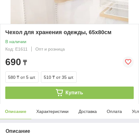
Чехол для хранения одежды, 65х80см
В наличии
Код: Е1611
Опт и розница
690
₸
580 ₸
от 5 шт.
510 ₸
от 35 шт.
Купить
Описание
Характеристики
Доставка
Оплата
Усл
Описание