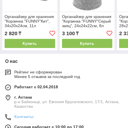
Органайзер для хранения
Органайзер для хранения
Орга
"Корзинка "FUNNY"Кит",
"Корзинка "FUNNY"Серый
"Кор
34х20х24см, 11л
заяц", 24х24х22см, 8л
28х2
2 820
3 100
2 3
₸
₸
Купить
Купить
О нас
Рейтинг не сформирован
Менее 5 отзывов за последний год
Работает с 02.04.2018
г. Астана
р-н Байконыр, ул. Евгения Брусиловского, 17/1, Астана,
Казахстан
Контакты
Сегодня работает с 10:00 до 17:00