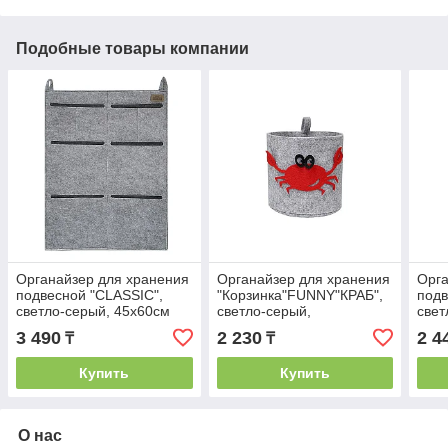
Подобные товары компании
Органайзер для хранения
Органайзер для хранения
Орга
подвесной "CLASSIC",
"Корзинка"FUNNY"КРАБ",
подв
светло-серый, 45х60см
светло-серый,
свет
17х17х16см, 3л
3 490
2 230
2 4
₸
₸
Купить
Купить
О нас