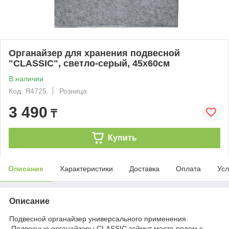
Органайзер для хранения подвесной
"CLASSIC", светло-серый, 45х60см
В наличии
Код: Я4725
Розница
3 490
₸
Купить
Описание
Характеристики
Доставка
Оплата
Усл
Описание
Подвесной органайзер универсального применения.
Подвесные органайзеры CLASSIC займут место рядом с