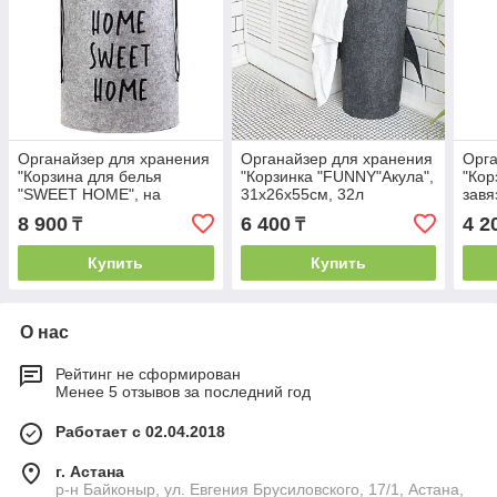
Органайзер для хранения
Органайзер для хранения
Орга
"Корзина для белья
"Корзинка "FUNNY"Акула",
"Кор
"SWEET HOME", на
31х26х55см, 32л
завя
завязках, 40х32х48см, 42л
8 900
6 400
4 2
₸
₸
Купить
Купить
О нас
Рейтинг не сформирован
Менее 5 отзывов за последний год
Работает с 02.04.2018
г. Астана
р-н Байконыр, ул. Евгения Брусиловского, 17/1, Астана,