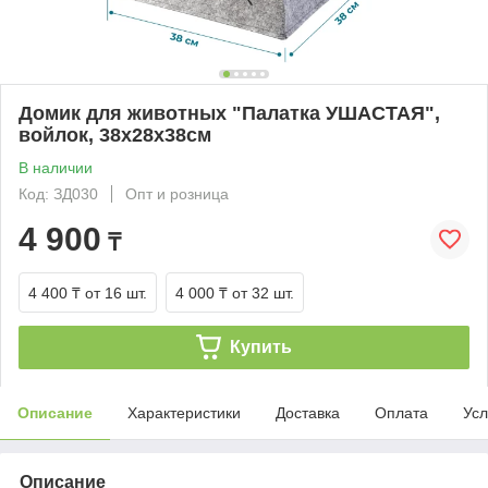
Домик для животных "Палатка УШАСТАЯ",
войлок, 38х28х38см
В наличии
Код: ЗД030
Опт и розница
4 900
₸
4 400 ₸
от 16 шт.
4 000 ₸
от 32 шт.
Купить
Описание
Характеристики
Доставка
Оплата
Усл
Описание