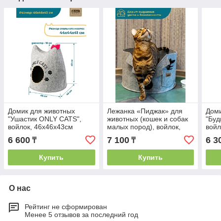
Домик для животных
Лежанка «Пиджак» для
Доми
"Ушастик ONLY CATS",
животных (кошек и собак
"Бу
войлок, 46х46х43см
малых пород), войлок,
войл
45х45х29см
6 600
7 100
6 3
₸
₸
Купить
Купить
О нас
Рейтинг не сформирован
Менее 5 отзывов за последний год