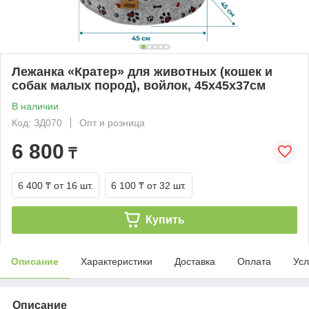
Лежанка «Кратер» для животных (кошек и
собак малых пород), войлок, 45х45х37см
В наличии
Код: ЗД070
Опт и розница
6 800
₸
6 400 ₸
от 16 шт.
6 100 ₸
от 32 шт.
Купить
Описание
Характеристики
Доставка
Оплата
Усл
Описание