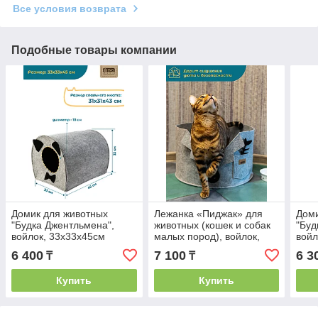
Все условия возврата
Подобные товары компании
Домик для животных
Лежанка «Пиджак» для
Доми
"Будка Джентльмена",
животных (кошек и собак
"Бу
войлок, 33х33х45см
малых пород), войлок,
войл
45х45х29см
6 400
7 100
6 3
₸
₸
Купить
Купить