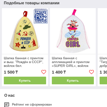
Подобные товары компании
Шапка банная с принтом
Шапка банная с
Шапк
и выш. "Рождён в СССР",
аппликацией и принтом
"Тиг
войлок бел.
«SUPER GIRL», войлок
добр
1 500
1 400
1 3
₸
₸
Купить
Купить
О нас
Рейтинг не сформирован