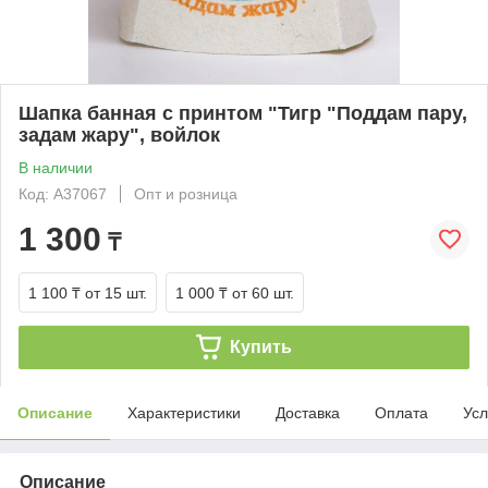
Шапка банная с принтом "Тигр "Поддам пару,
задам жару", войлок
В наличии
Код: А37067
Опт и розница
1 300
₸
1 100 ₸
от 15 шт.
1 000 ₸
от 60 шт.
Купить
Описание
Характеристики
Доставка
Оплата
Усл
Описание