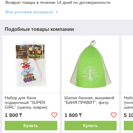
Возврат товара в течение 14 дней по договоренности
Все условия возврата
Подобные товары компании
Набор для бани
Шапка банная, вышивкой
Набо
подарочный "SUPER
"БАНЯ ПРАВИТ", фетр
(пол
GIRL" (шапка, коврик)
шапк
1 800
1 800
5 1
₸
₸
Купить
Купить