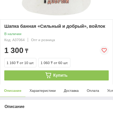
Шапка банная «Сильный и добрый», войлок
В наличии
Код: А37064
Опт и розница
1 300
₸
1 160 ₸
от 10 шт.
1 060 ₸
от 60 шт.
Купить
Описание
Характеристики
Доставка
Оплата
Усл
Описание