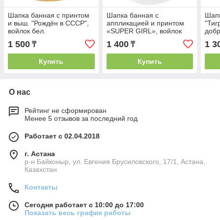
Шапка банная с принтом
Шапка банная с
Шапк
и выш. "Рождён в СССР",
аппликацией и принтом
"Тиг
войлок бел.
«SUPER GIRL», войлок
добр
1 500
1 400
1 3
₸
₸
Купить
Купить
О нас
Рейтинг не сформирован
Менее 5 отзывов за последний год
Работает с 02.04.2018
г. Астана
р-н Байконыр, ул. Евгения Брусиловского, 17/1, Астана,
Казахстан
Контакты
Сегодня работает с 10:00 до 17:00
Показать весь график работы