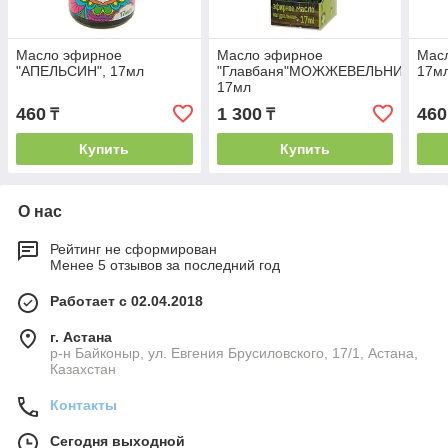
Масло эфирное
Масло эфирное
Масл
"АПЕЛЬСИН", 17мл
"Главбаня"МОЖЖЕВЕЛЬНИК",
17м
17мл
460
1 300
460
₸
₸
Купить
Купить
О нас
Рейтинг не сформирован
Менее 5 отзывов за последний год
Работает с 02.04.2018
г. Астана
р-н Байконыр, ул. Евгения Брусиловского, 17/1, Астана,
Казахстан
Контакты
Сегодня выходной