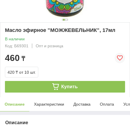
Масло эфирное "МОЖЖЕВЕЛЬНИК", 17мл
В наличии
Код: Б69301
Опт и розница
460
₸
420 ₸
от 10 шт.
Купить
Описание
Характеристики
Доставка
Оплата
Усл
Описание