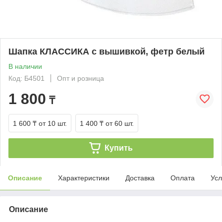
Шапка КЛАССИКА с вышивкой, фетр белый
В наличии
Код: Б4501
Опт и розница
1 800
₸
1 600 ₸
от 10 шт.
1 400 ₸
от 60 шт.
Купить
Описание
Характеристики
Доставка
Оплата
Усл
Описание