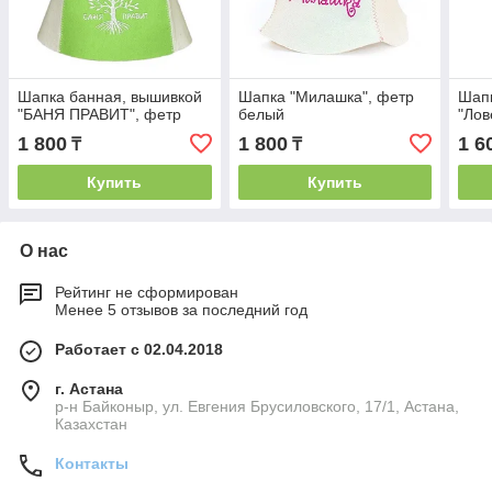
Шапка банная, вышивкой
Шапка "Милашка", фетр
Шапк
"БАНЯ ПРАВИТ", фетр
белый
"Лов
1 800
1 800
1 6
₸
₸
Купить
Купить
О нас
Рейтинг не сформирован
Менее 5 отзывов за последний год
Работает с 02.04.2018
г. Астана
р-н Байконыр, ул. Евгения Брусиловского, 17/1, Астана,
Казахстан
Контакты