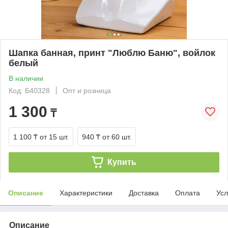
Шапка банная, принт "Люблю Баню", войлок
белый
В наличии
Код: Б40328
Опт и розница
1 300
₸
1 100 ₸
от 15 шт.
940 ₸
от 60 шт.
Купить
Описание
Характеристики
Доставка
Оплата
Усл
Описание