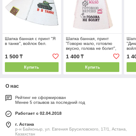
Шапка банная с принт "Я
Шапка банная, принт
Шапк
в танке", войлок бел.
"Говорю мало, готовлю
"Дик
вкусно, голова не болит",
войл
войлок
1 500
1 400
1 4
₸
₸
Купить
Купить
О нас
Рейтинг не сформирован
Менее 5 отзывов за последний год
Работает с 02.04.2018
г. Астана
р-н Байконыр, ул. Евгения Брусиловского, 17/1, Астана,
Казахстан