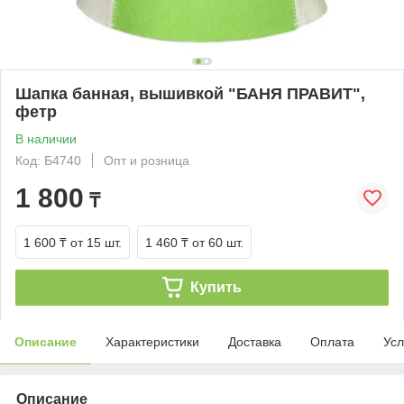
Шапка банная, вышивкой "БАНЯ ПРАВИТ",
фетр
В наличии
Код: Б4740
Опт и розница
1 800
₸
1 600 ₸
от 15 шт.
1 460 ₸
от 60 шт.
Купить
Описание
Характеристики
Доставка
Оплата
Усл
Описание