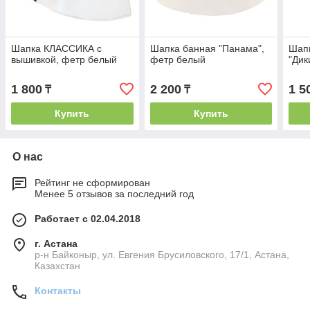
Шапка КЛАССИКА с
Шапка банная "Панама",
Шапк
вышивкой, фетр белый
фетр белый
"Дик
1 800
2 200
1 5
₸
₸
Купить
Купить
О нас
Рейтинг не сформирован
Менее 5 отзывов за последний год
Работает с 02.04.2018
г. Астана
р-н Байконыр, ул. Евгения Брусиловского, 17/1, Астана,
Казахстан
Контакты