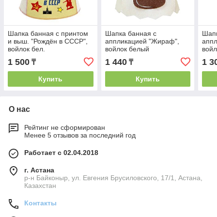
Шапка банная с принтом
Шапка банная с
Шапк
и выш. "Рождён в СССР",
аппликацией "Жираф",
аппл
войлок бел.
войлок белый
войл
1 500
1 440
1 3
₸
₸
Купить
Купить
О нас
Рейтинг не сформирован
Менее 5 отзывов за последний год
Работает с 02.04.2018
г. Астана
р-н Байконыр, ул. Евгения Брусиловского, 17/1, Астана,
Казахстан
Контакты