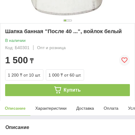
Шапка банная "После 40 ...", войлок белый
В наличии
Код: Б40301
Опт и розница
1 500
₸
1 200 ₸
от 10 шт.
1 000 ₸
от 60 шт.
Купить
Описание
Характеристики
Доставка
Оплата
Усл
Описание