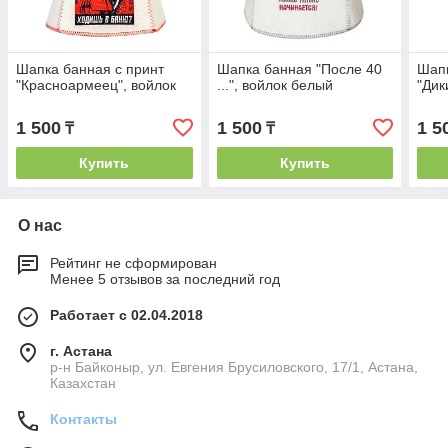
Шапка банная с принт
Шапка банная "После 40
Шапк
"Красноармеец", войлок
...", войлок белый
"Дик
1 500
1 500
1 5
₸
₸
Купить
Купить
О нас
Рейтинг не сформирован
Менее 5 отзывов за последний год
Работает с 02.04.2018
г. Астана
р-н Байконыр, ул. Евгения Брусиловского, 17/1, Астана,
Казахстан
Контакты