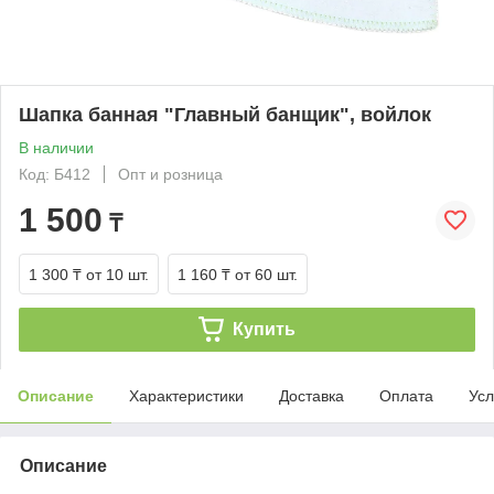
Шапка банная "Главный банщик", войлок
В наличии
Код: Б412
Опт и розница
1 500
₸
1 300 ₸
от 10 шт.
1 160 ₸
от 60 шт.
Купить
Описание
Характеристики
Доставка
Оплата
Усл
Описание