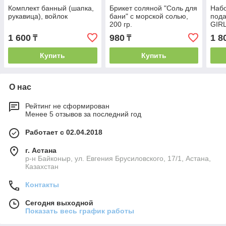
Комплект банный (шапка,
Брикет соляной "Соль для
Набо
рукавица), войлок
бани" с морской солью,
под
200 гр.
GIRL
1 600
980
1 8
₸
₸
Купить
Купить
О нас
Рейтинг не сформирован
Менее 5 отзывов за последний год
Работает с 02.04.2018
г. Астана
р-н Байконыр, ул. Евгения Брусиловского, 17/1, Астана,
Казахстан
Контакты
Сегодня выходной
Показать весь график работы