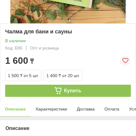
Чалма для бани и сауны
В наличии
Код: Б90
Опт и розница
1 600
₸
1 500 ₸
от 5 шт.
1 400 ₸
от 20 шт.
Купить
Описание
Характеристики
Доставка
Оплата
Усл
Описание