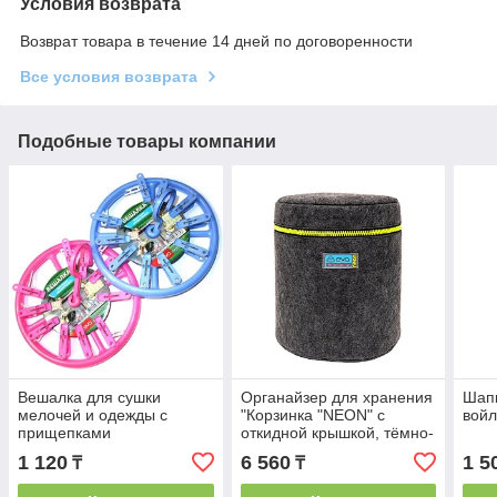
Условия возврата
Возврат товара в течение 14 дней по договоренности
Все условия возврата
Подобные товары компании
Вешалка для сушки
Органайзер для хранения
Шапк
мелочей и одежды с
"Корзинка "NEON" с
войл
прищепками
откидной крышкой, тёмно-
серый, 21х21х26см, 7л
1 120
6 560
1 5
₸
₸